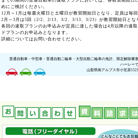
までの期間の普通自動車の速取プランにおいては、各教習開始日
めにご検討ください。
12月～1月は毎週火曜日と土曜日が教習開始日となり、定員は毎回5名
2月～3月は5回（2/2、2/13、3/2、3/13、3/23）が教習開始日
各回の速取プランのお申込みが定員に達した場合は4月以降の速
ドプランのお申込みとなります。
詳細についてはお問い合わせください。
普通自動車・中型車・普通自動二輪車・大型自動二輪車の免許、限定解除審
ハーレー
山梨県南アルプス市小笠原1523 / 電